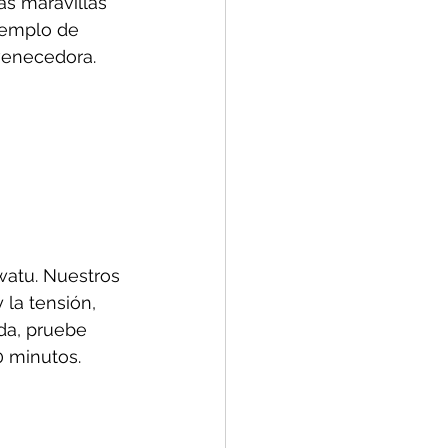
as maravillas 
Templo de 
venecedora. 
watu. Nuestros 
 la tensión, 
da, pruebe 
0 minutos.