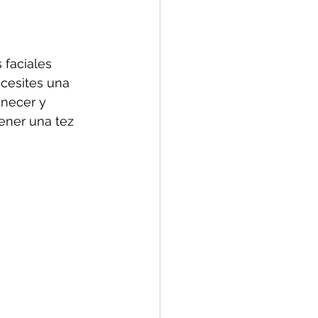
 faciales 
ecesites una 
enecer y 
tener una tez 