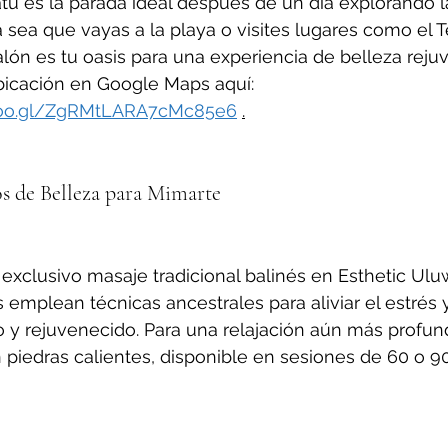
atu es la parada ideal después de un día explorando l
Ya sea que vayas a la playa o visites lugares como el 
lón es tu oasis para una experiencia de belleza reju
bicación en Google Maps aquí: 
.goo.gl/ZgRMtLARA7cMc85e6
.
s de Belleza para Mimarte
 exclusivo masaje tradicional balinés en Esthetic Ulu
 emplean técnicas ancestrales para aliviar el estrés y
 y rejuvenecido. Para una relajación aún más profun
piedras calientes, disponible en sesiones de 60 o 9