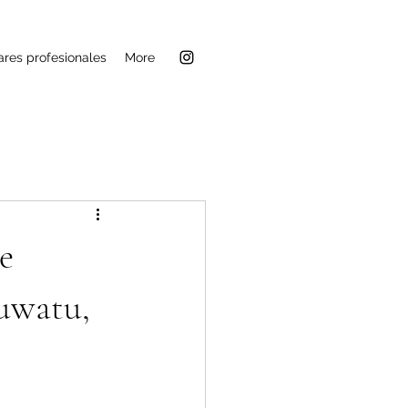
ares profesionales
More
e
luwatu,