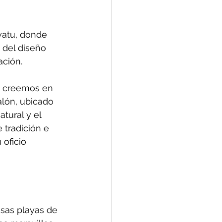
watu, donde 
 del diseño 
ación.
: creemos en 
alón, ubicado 
tural y el 
 tradición e 
oficio 
sas playas de 