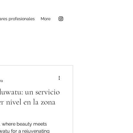
ares profesionales
More
ra
luwatu: un servicio
r nivel en la zona
u, where beauty meets
luwatu for a rejuvenating