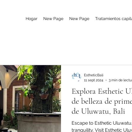
Hogar
New Page
New Page
Tratamientos capil
EstheticBali
11 sept 2024
3 min de lectu
Explora Esthetic U
de belleza de prime
de Uluwatu, Bali
Escape to Esthetic Uluwat
tranquility. Visit Esthetic U